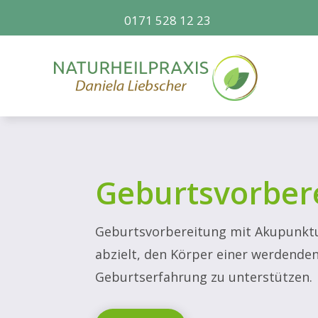
0171 528 12 23
0171-5281223


0171-5281223


Geburtsvorber
Geburtsvorbereitung mit Akupunktur
abzielt, den Körper einer werdende
Geburtserfahrung zu unterstützen.