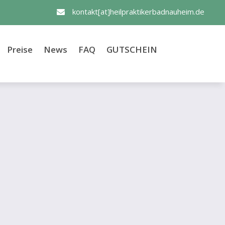
kontakt[at]heilpraktikerbadnauheim.de

Preise
News
FAQ
GUTSCHEIN