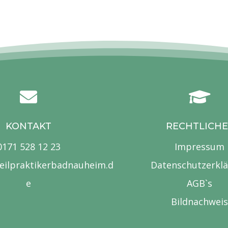


KONTAKT
RECHTLICHE
0171 528 12 23
Impressum
heilpraktikerbadnauheim.d
Datenschutzerkl
e
AGB`s
Bildnachweis