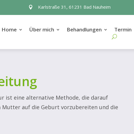
Karlstraße 31, 61231 Bad Nauheim

info[at]naturheilpraxis-daniela-liebscher.de
Home
Über mich
Behandlungen
Termin
info[at]naturheilpraxis-daniela-liebscher.de
eitung
 ist eine alternative Methode, die darauf
n Mutter auf die Geburt vorzubereiten und die